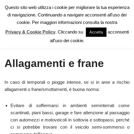
Questo sito web utilizza i cookie per migliorare la tua esperienza
di navigazione. Continuando a navigare acconsenti all'uso dei
Vai
cookie. Per maggiori informazioni consulta la nostra
al
contenuto
Privacy & Cookie Policy
. Cliccando su
acconsenti
Accetta
Home
»
Autoprotezione
»
Rischio idrogeologico-idraulico
»
all’uso dei cookie.
Allagamenti e frane
Allagamenti e frane
In caso di temporali o piogge intense, se si in aree a rischio
allagamenti o frane/smottamenti, è buona norma:
Evitare di soffermarsi in ambienti seminterrati come
scantinati, piani bassi, garage e fare attenzione al passaggio
con automezzi e motoveicoli in sottovia e sottopassi, perché
ci si potrebbe trovare con il veicolo semi-sommerso o