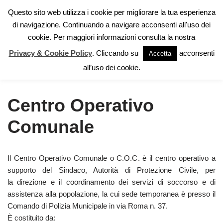
Questo sito web utilizza i cookie per migliorare la tua esperienza
di navigazione. Continuando a navigare acconsenti all'uso dei
Vai
cookie. Per maggiori informazioni consulta la nostra
al
contenuto
Privacy & Cookie Policy
. Cliccando su
acconsenti
Accetta
Home
»
Piano di emergenza
»
Organizzazione
»
Centro
all’uso dei cookie.
Operativo Comunale
Centro Operativo
Comunale
Il Centro Operativo Comunale o C.O.C. è il centro operativo a
supporto del Sindaco, Autorità di Protezione Civile, per
la direzione e il coordinamento dei servizi di soccorso e di
assistenza alla popolazione, la cui sede temporanea è presso il
Comando di Polizia Municipale in via Roma n. 37.
È costituito da: